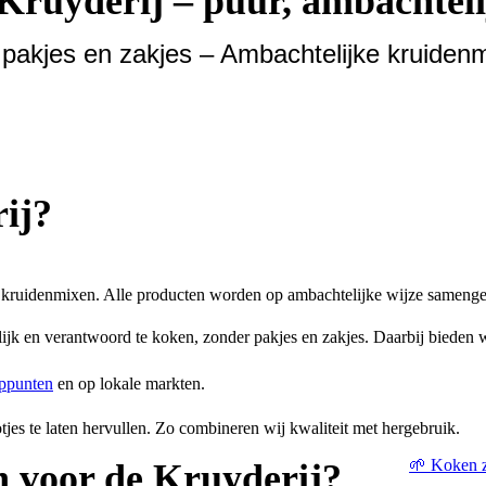
Kruyderij – puur, ambachteli
akjes en zakjes – Ambachtelijke kruidenmi
ij?
kruidenmixen. Alle producten worden op ambachtelijke wijze samenge
k en verantwoord te koken, zonder pakjes en zakjes. Daarbij bieden w
ppunten
en op lokale markten.
jes te laten hervullen. Zo combineren wij kwaliteit met hergebruik.
🌱 Koken z
 voor de Kruyderij?