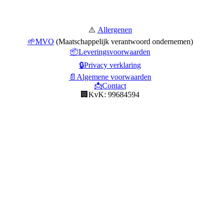
⚠️
Allergenen
🌱MVO
(Maatschappelijk verantwoord ondernemen)
📦Leveringsvoorwaarden
🔒Privacy verklaring
📄Algemene voorwaarden
📩Contact
🏢KvK: 99684594