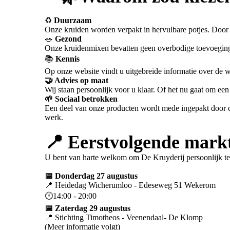
♻️
Duurzaam
Onze kruiden worden verpakt in hervulbare potjes. Door 
🥗
Gezond
Onze kruidenmixen bevatten geen overbodige toevoeginge
📚
Kennis
Op onze website vindt u uitgebreide informatie over de 
🤝 Advies op maat
Wij staan persoonlijk voor u klaar. Of het nu gaat om een
🌱 Sociaal betrokken
Een deel van onze producten wordt mede ingepakt door cl
werk.
📍 Eerstvolgende mark
U bent van harte welkom om De Kruyderij persoonlijk t
📅 Donderdag 27 augustus
📍 Heidedag Wicherumloo - Edeseweg 51 Wekerom
🕛14:00 - 20:00
📅 Zaterdag 29 augustus
📍 Stichting Timotheos - Veenendaal- De Klomp
(Meer informatie volgt)