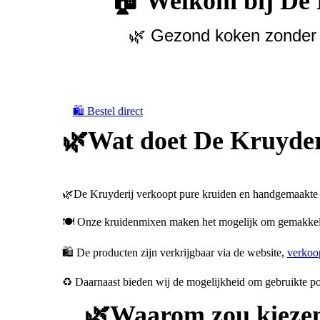
🏠 Welkom bij De 
🌿 Gezond koken zonder p
🛍️ Bestel direct
🌿Wat doet De Kruyder
🌿De Kruyderij verkoopt pure kruiden en handgemaakte 
🍽️ Onze kruidenmixen maken het mogelijk om gemakkelij
🛍️ De producten zijn verkrijgbaar via de website,
verkoo
♻️ Daarnaast bieden wij de mogelijkheid om gebruikte pot
🌿Waarom zou kiezen